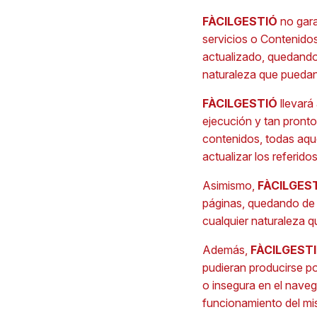
FÀCILGESTIÓ
no gara
servicios o Contenidos
actualizado, quedando
naturaleza que puedan 
FÀCILGESTIÓ
llevará
ejecución y tan pronto
contenidos, todas aque
actualizar los referido
Asimismo,
FÀCILGES
páginas, quedando de 
cualquier naturaleza q
Además,
FÀCILGEST
pudieran producirse por
o insegura en el naveg
funcionamiento del mi