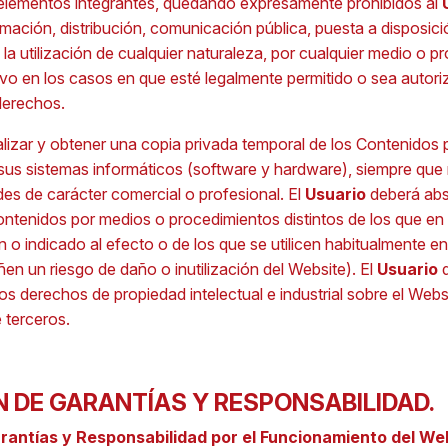
elementos integrantes, quedando expresamente prohibidos al
mación, distribución, comunicación pública, puesta a disposici
o la utilización de cualquier naturaleza, por cualquier medio o p
lvo en los casos en que esté legalmente permitido o sea autoriza
derechos.
lizar y obtener una copia privada temporal de los Contenidos 
sus sistemas informáticos (software y hardware), siempre que n
ades de carácter comercial o profesional. El
Usuario
deberá abs
Contenidos por medios o procedimientos distintos de los que e
n o indicado al efecto o de los que se utilicen habitualmente e
ñen un riesgo de daño o inutilización del Website). El
Usuario
d
 derechos de propiedad intelectual e industrial sobre el Websit
 terceros.
N DE GARANTÍAS Y RESPONSABILIDAD.
arantías y Responsabilidad por el Funcionamiento del We