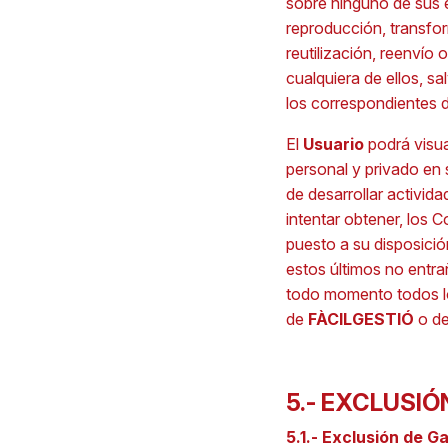
sobre ninguno de sus 
reproducción, transfor
reutilización, reenvío 
cualquiera de ellos, sa
los correspondientes 
El
Usuario
podrá visua
personal y privado en 
de desarrollar activid
intentar obtener, los 
puesto a su disposició
estos últimos no entra
todo momento todos los
de
FÀCILGESTIÓ
o de
5.- EXCLUSIÓ
5.1.- Exclusión de G