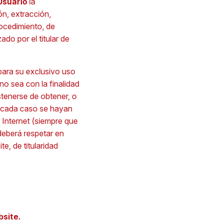
Usuario
la
ón, extracción,
rocedimiento, de
do por el titular de
para su exclusivo uso
o sea con la finalidad
tenerse de obtener, o
n cada caso se hayan
n Internet (siempre que
eberá respetar en
e, de titularidad
bsite.