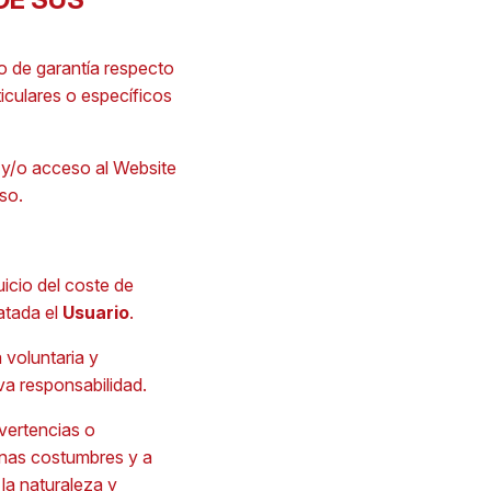
po de garantía respecto
ticulares o específicos
 y/o acceso al Website
so.
uicio del coste de
atada el
Usuario
.
voluntaria y
va responsabilidad.
dvertencias o
uenas costumbres y a
la naturaleza y