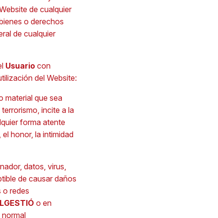
l Website de cualquier
 bienes o derechos
eral de cualquier
el
Usuario
con
utilización del Website:
 o material que sea
errorismo, incite a la
alquier forma atente
el honor, la intimidad
ador, datos, virus,
ptible de causar daños
s o redes
ILGESTIÓ
o en
l normal