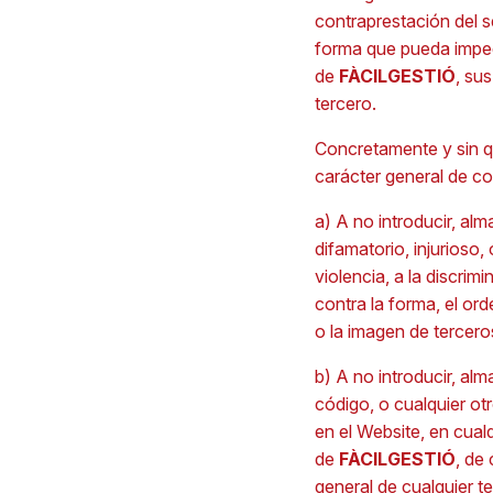
contraprestación del se
forma que pueda impedi
de
FÀCILGESTIÓ
, su
tercero.
Concretamente y sin qu
carácter general de co
a) A no introducir, al
difamatorio, injurioso
violencia, a la discrim
contra la forma, el ord
o la imagen de tercero
b) A no introducir, al
código, o cualquier ot
en el Website, en cualq
de
FÀCILGESTIÓ
, de
general de cualquier te