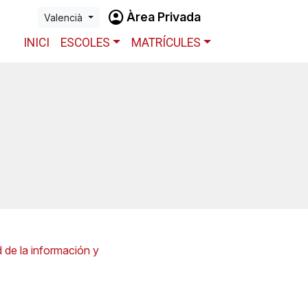
account_circle
Àrea Privada
Valencià
INICI
ESCOLES
MATRÍCULES
d de la información y