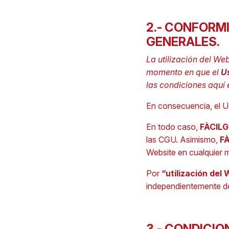
2.- CONFORM
GENERALES.
La utilización del We
momento en que el
U
las condiciones aquí 
En consecuencia, el Us
En todo caso,
FÀCIL
las CGU. Asimismo,
F
Website en cualquier
Por
“utilización del
independientemente de
3.- CONDICIO