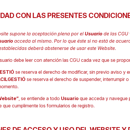
IDAD CON LAS PRESENTES CONDICION
bsite supone la aceptación plena por el
Usuario
de las CGU 
suario
acceda al mismo. Por lo que éste si no está de acuer
establecidas deberá abstenerse de usar este Website.
uario debe leer con atención las CGU cada vez que se propong
GESTIÓ
se reserva el derecho de modificar, sin previo aviso y
ÀCILGESTIÓ
se reserva el derecho de suspender, interrumpir o 
 momento.
 Website”
, se entiende a todo
Usuario
que acceda y navegue p
 que cumplimente los formularios de registro.
NES DE ACCESO Y USO DEL WEBSITE Y 