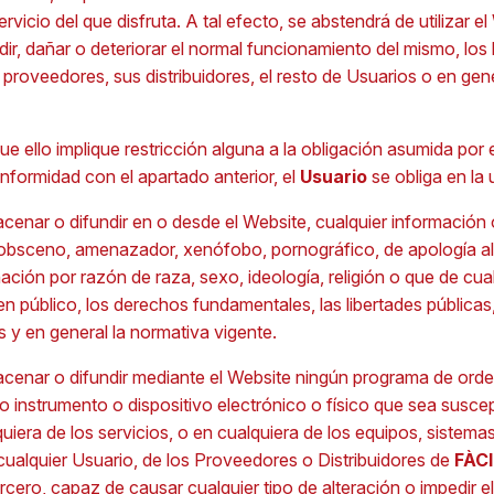
rvicio del que disfruta. A tal efecto, se abstendrá de utilizar e
r, dañar o deteriorar el normal funcionamiento del mismo, los
s proveedores, sus distribuidores, el resto de Usuarios o en gen
e ello implique restricción alguna a la obligación asumida por 
nformidad con el apartado anterior, el
Usuario
se obliga en la 
macenar o difundir en o desde el Website, cualquier información
, obsceno, amenazador, xenófobo, pornográfico, de apología al t
inación por razón de raza, sexo, ideología, religión o que de cu
en público, los derechos fundamentales, las libertades públicas, 
s y en general la normativa vigente.
macenar o difundir mediante el Website ningún programa de orden
ro instrumento o dispositivo electrónico o físico que sea susce
uiera de los servicios, o en cualquiera de los equipos, sistema
 cualquier Usuario, de los Proveedores o Distribuidores de
FÀC
rcero, capaz de causar cualquier tipo de alteración o impedir e