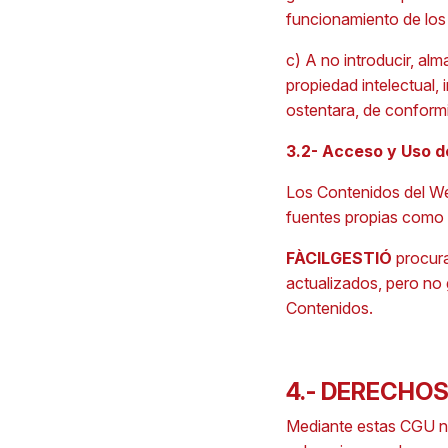
funcionamiento de los
c) A no introducir, al
propiedad intelectual, 
ostentara, de conformi
3.2- Acceso y Uso d
Los Contenidos del We
fuentes propias como 
FÀCILGESTIÓ
procura
actualizados, pero no g
Contenidos.
4.- DERECHOS
Mediante estas CGU no 