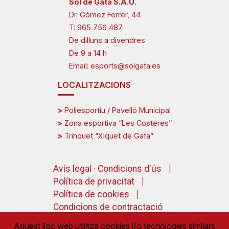
Sòl de Gata S.A.U.
Dr. Gómez Ferrer, 44
T:
965 756 487
De dilluns a divendres
De 9 a 14 h
Email:
esports@solgata.es
LOCALITZACIONS
>
Poliesportiu / Pavelló Municipal
>
Zona esportiva “Les Costeres”
>
Trinquet “Xiquet de Gata”
Avís legal · Condicions d'ús
Política de privacitat
Política de cookies
Condicions de contractació
Aquest lloc web utilitza cookies i/o tecnologies similars