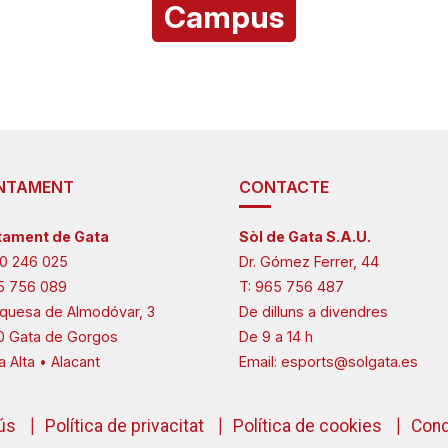
Campus
NTAMENT
CONTACTE
tament de Gata
Sòl de Gata S.A.U.
0 246 025
Dr. Gómez Ferrer, 44
5 756 089
T:
965 756 487
quesa de Almodóvar, 3
De dilluns a divendres
0 Gata de Gorgos
De 9 a 14 h
a Alta • Alacant
Email:
esports@solgata.es
'ús
Política de privacitat
Política de cookies
Cond