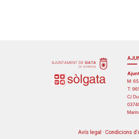
AJU
Ajun
M:
65
T:
96
C/ Du
0374
Marin
Avís legal · Condicions d